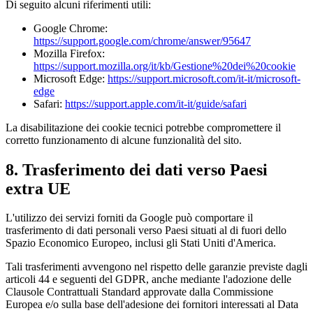
Di seguito alcuni riferimenti utili:
Google Chrome:
https://support.google.com/chrome/answer/95647
Mozilla Firefox:
https://support.mozilla.org/it/kb/Gestione%20dei%20cookie
Microsoft Edge:
https://support.microsoft.com/it-it/microsoft-
edge
Safari:
https://support.apple.com/it-it/guide/safari
La disabilitazione dei cookie tecnici potrebbe compromettere il
corretto funzionamento di alcune funzionalità del sito.
8. Trasferimento dei dati verso Paesi
extra UE
L'utilizzo dei servizi forniti da Google può comportare il
trasferimento di dati personali verso Paesi situati al di fuori dello
Spazio Economico Europeo, inclusi gli Stati Uniti d'America.
Tali trasferimenti avvengono nel rispetto delle garanzie previste dagli
articoli 44 e seguenti del GDPR, anche mediante l'adozione delle
Clausole Contrattuali Standard approvate dalla Commissione
Europea e/o sulla base dell'adesione dei fornitori interessati al Data